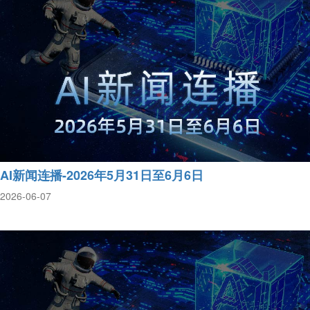
AI新闻连播-2026年5月31日至6月6日
2026-06-07