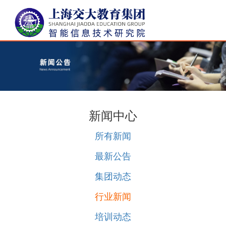
新闻中心
所有新闻
最新公告
集团动态
行业新闻
培训动态