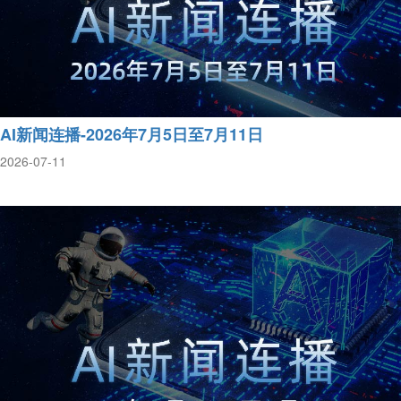
AI新闻连播-2026年7月5日至7月11日
2026-07-11